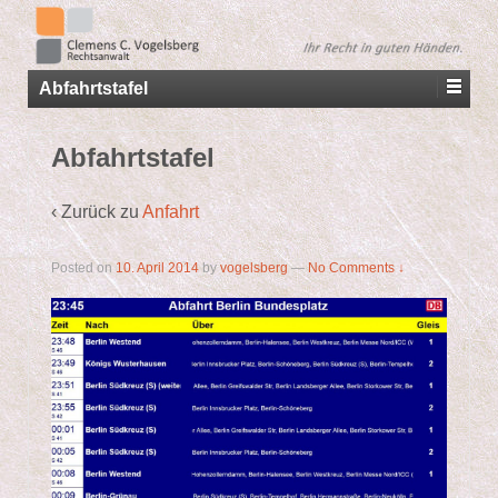
Abfahrtstafel
Abfahrtstafel
‹ Zurück zu
Anfahrt
Posted on
10. April 2014
by
vogelsberg
—
No Comments ↓