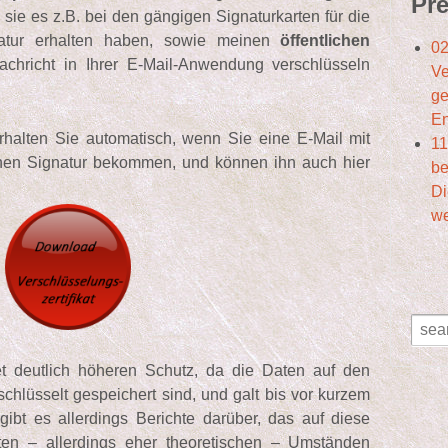
Pre
e sie es z.B. bei den gängigen Signaturkarten für die
ignatur erhalten haben, sowie meinen
öffentlichen
02
chricht in Ihrer E-Mail-Anwendung verschlüsseln
Ve
ge
En
rhalten Sie automatisch, wenn Sie eine E-Mail mit
11
schen Signatur bekommen, und können ihn auch hier
be
Di
we
et deutlich höheren Schutz, da die Daten auf den
schlüsselt gespeichert sind, und galt bis vor kurzem
t gibt es allerdings Berichte darüber, das auf diese
ten – allerdings eher theoretischen – Umständen