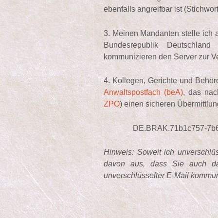
ebenfalls angreifbar ist (Stichwort
3. Meinen Mandanten stelle ich
Bundesrepublik Deutschland
kommunizieren den Server zur V
4. Kollegen, Gerichte und Behö
Anwaltspostfach (beA)
, das nac
ZPO
) einen sicheren Übermittlu
DE.BRAK.71b1c757-7b62-42
Hinweis: Soweit ich unverschlüs
davon aus, dass Sie auch dam
unverschlüsselter E-Mail kommun