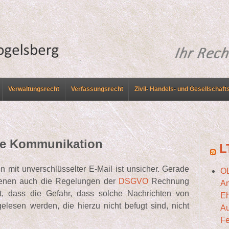
Verwaltungsrecht
Verfassungsrecht
Zivil- Handels- und Gesellschaft
che Kommunikation
L
n mit unverschlüsselter E-Mail ist unsicher. Gerade
O
 denen auch die Regelungen der
DSGVO
Rechnung
An
t, dass die Gefahr, dass solche Nachrichten von
Eh
gelesen werden, die hierzu nicht befugt sind, nicht
Au
Fe