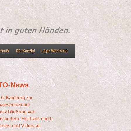
srecht
Die Kanzlei
Login Web-Akte
TO-News
LG Bamberg zur
wesenheit bei
eschließung von
sländern: Hochzeit durch
nster und Video­call