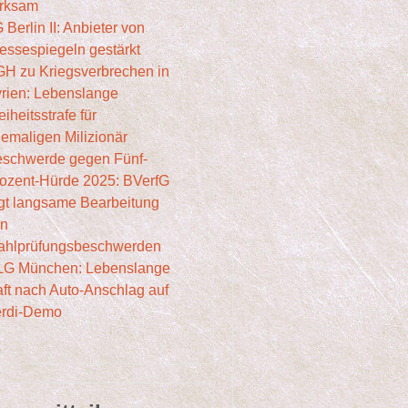
rksam
 Berlin II: Anbieter von
essespiegeln gestärkt
H zu Kriegsverbrechen in
rien: Lebenslange
eiheitsstrafe für
emaligen Milizionär
schwerde gegen Fünf-
ozent-Hürde 2025: BVerfG
gt langsame Bearbeitung
on
hlprüfungsbeschwerden
LG München: Lebenslange
ft nach Auto-Anschlag auf
erdi-Demo