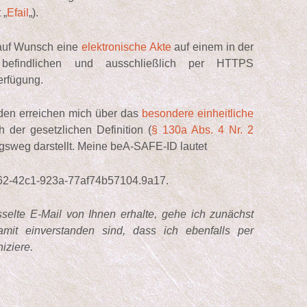
 „
Efail
„).
 auf Wunsch eine
elektronische Akte
auf einem in der
 befindlichen und ausschließlich per HTTPS
erfügung.
rden erreichen mich über das
besondere einheitliche
h der gesetzlichen Definition (
§ 130a Abs. 4 Nr. 2
ngsweg darstellt. Meine beA-SAFE-ID lautet
c1-923a-77af74b57104.9a17.
selte E-Mail von Ihnen erhalte, gehe ich zunächst
it einverstanden sind, dass ich ebenfalls per
iziere.