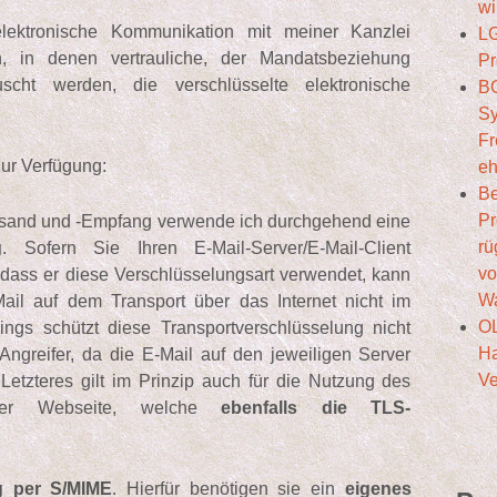
wi
lektronische Kommunikation mit meiner Kanzlei
LG
gen, in denen vertrauliche, der Mandatsbeziehung
Pr
scht werden, die verschlüsselte elektronische
BG
Sy
Fr
zur Verfügung:
eh
Be
Pr
ersand und -Empfang verwende ich durchgehend eine
rü
g
. Sofern Sie Ihren E-Mail-Server/E-Mail-Client
v
, dass er diese Verschlüsselungsart verwendet, kann
Wa
ail auf dem Transport über das Internet nicht im
O
ings schützt diese Transportverschlüsselung nicht
Ha
ngreifer, da die E-Mail auf den jeweiligen Server
V
 Letzteres gilt im Prinzip auch für die Nutzung des
r Webseite, welche
ebenfalls die TLS-
g per S/MIME
. Hierfür benötigen sie ein
eigenes