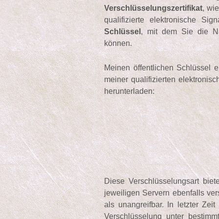
Verschlüsselungszertifikat
, wi
qualifizierte elektronische S
Schlüssel
, mit dem Sie die Na
können.
Meinen öffentlichen Schlüssel e
meiner qualifizierten elektroni
herunterladen:
Diese Verschlüsselungsart biet
jeweiligen Servern ebenfalls ver
als unangreifbar. In letzter Zei
Verschlüsselung unter bestimm